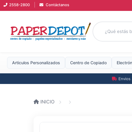
|
2558-2800
Contáctanos
Articulos Personalizados
Centro
de
Copiado
Electró
Envios 
INICIO