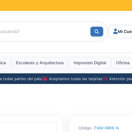
Mi Cue
nica
Escolares
y
Arquitectura
Impresion Digital
Oficina
a todas partes del país
|
Aceptamos todas las tarjetas
|
Atención pe
Código:
7140-GRIS-G