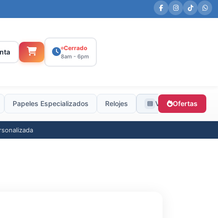
Cerrado
nta
8am - 6pm
Papeles Especializados
Relojes
Ver todas
Ofertas
rsonalizada