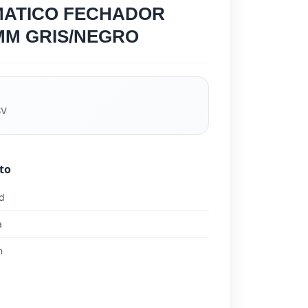
MATICO FECHADOR
MM GRIS/NEGRO
SV
to
ad
a
n