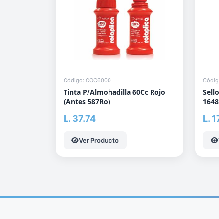
Código: COC6000
Códig
Tinta P/Almohadilla 60Cc Rojo
Sell
(Antes 587Ro)
1648
L. 37.74
L. 
Ver Producto