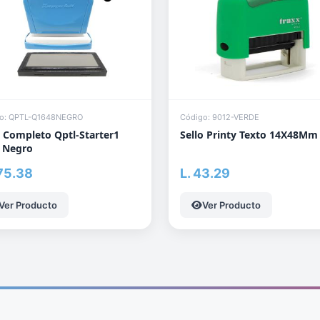
o: QPTL-Q1648NEGRO
Código: 9012-VERDE
o Completo Qptl-Starter1
Sello Printy Texto 14X48Mm
 Negro
175.38
L. 43.29
Ver Producto
Ver Producto