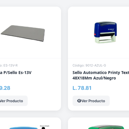
o: ES-13V-R
Código: 9012-AZUL-G
 P/Sello Es-13V
Sello Automatico Printy Tex
48X18Mm Azul/Negro
69.28
L. 78.81
Ver Producto
Ver Producto