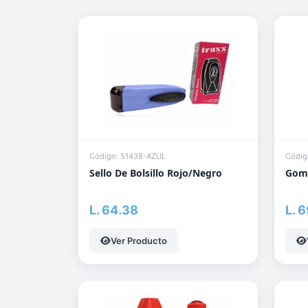
Código: 51438-AZUL
Códig
Sello De Bolsillo Rojo/Negro
Goma
L. 64.38
L. 
Ver Producto