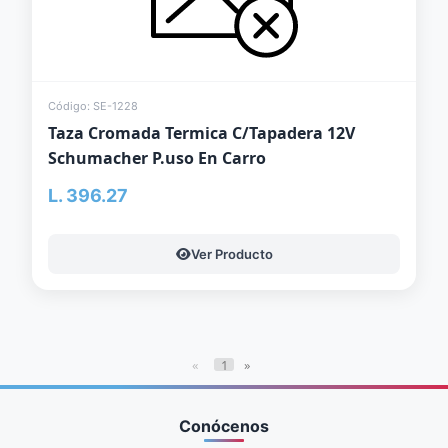
Código: SE-1228
Taza Cromada Termica C/Tapadera 12V
Schumacher P.uso En Carro
L. 396.27
Ver Producto
«
1
»
Conócenos