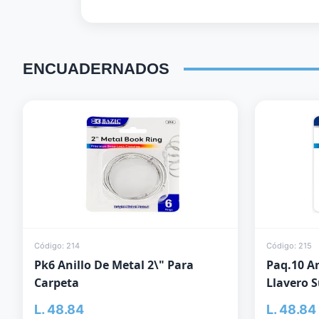
ENCUADERNADOS
Código: 214
Código: 215
Pk6 Anillo De Metal 2\" Para
Paq.10 An
Carpeta
Llavero 
L. 48.84
L. 48.84