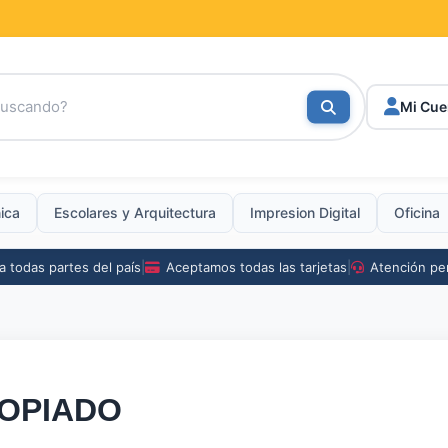
Mi Cue
nica
Escolares
y
Arquitectura
Impresion Digital
Oficina
a todas partes del país
|
Aceptamos todas las tarjetas
|
Atención pe
OPIADO