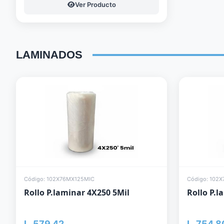
Ver Producto
LAMINADOS
Código: 102X76MX125MIC
Código: 102
Rollo P.laminar 4X250 5Mil
Rollo P.l
L. 579.42
L. 754.8