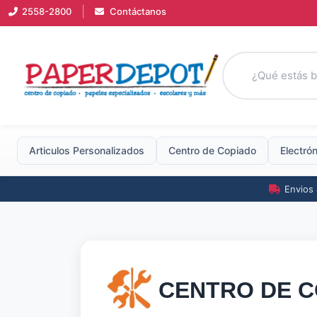
|
2558-2800
Contáctanos
Articulos Personalizados
Centro
de
Copiado
Electró
Envios 
CENTRO
DE
C