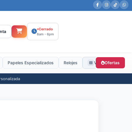
Cerrado
nta
8am - 6pm
Papeles Especializados
Relojes
Ver todas
Ofertas
rsonalizada