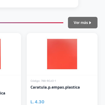
Ver más
Código: 788-ROJO-1
Caratula.p.empas.plastica
ica
L. 4.30