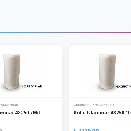
X76MX175MIC
Código: 102X76MX250MIC
aminar 4X250 7Mil
Rollo P.laminar 4X250 10
0
L. 1,119.99