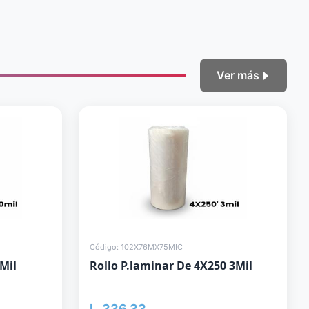
Ver más
Código: 102X76MX75MIC
Mil
Rollo P.laminar De 4X250 3Mil
L. 336.33