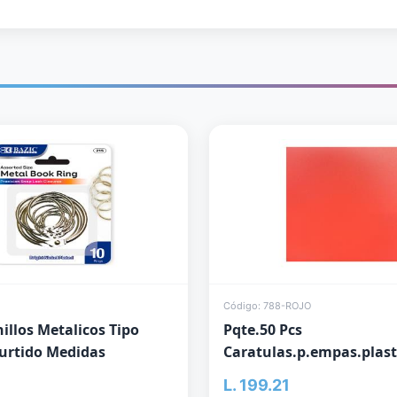
Código: 788-ROJO
illos Metalicos Tipo
Pqte.50 Pcs
Surtido Medidas
Caratulas.p.empas.plast
L. 199.21