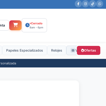
Cerrado
nta
8am - 6pm
Papeles Especializados
Relojes
Ver todas
Ofertas
rsonalizada