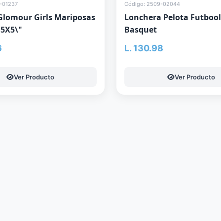
-01237
Código: 2509-02044
Glomour Girls Mariposas
Lonchera Pelota Futbool
.5X5\"
Basquet
6
L. 130.98
Ver Producto
Ver Producto