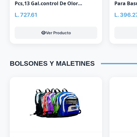
Pcs,13 Gal.control De Olor
Para Bas
24¨X24¨X1.64 Mil
Mil(Hd39
L. 727.61
L. 396.2
Ver Producto
BOLSONES
Y
MALETINES