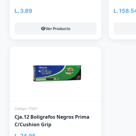
L. 3.89
L. 158.5
Ver Producto
Código: 17001
Cja.12 Boligrafos Negros Prima
C/Cushion Grip
L. 24.95