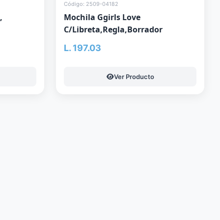
Código: 2509-04182
,
Mochila Ggirls Love
C/Libreta,Regla,Borrador
L. 197.03
Ver Producto