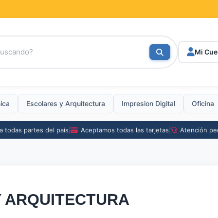
Mi Cue
nica
Escolares
y
Arquitectura
Impresion Digital
Oficina
a todas partes del país
|
Aceptamos todas las tarjetas
|
Atención pe
Y
ARQUITECTURA