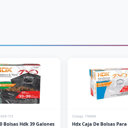
-609-713
Código: 716866
50 Bolsas Hdk 39 Galones
Hdx Caja De Bolsas Para