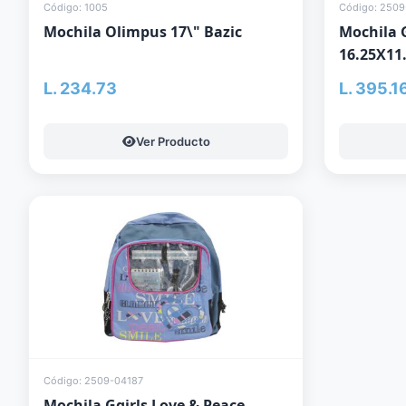
Código: 1005
Código: 2509
Mochila Olimpus 17\" Bazic
Mochila 
16.25X11
L. 234.73
L. 395.1
Ver Producto
Código: 2509-04187
Mochila Ggirls Love & Peace