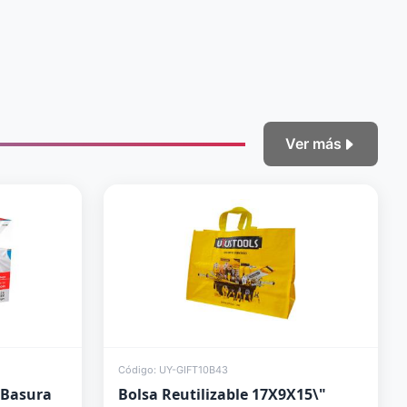
Ver más
Código: UY-GIFT10B43
 Basura
Bolsa Reutilizable 17X9X15\"