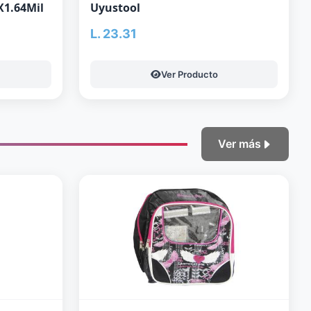
X1.64Mil
Uyustool
L. 23.31
Ver Producto
Ver más