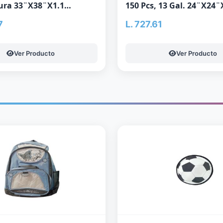
ura 33¨X38¨X1.1
150 Pcs, 13 Gal. 24¨X24¨
Hf050B)
7
L. 727.61
Ver Producto
Ver Producto