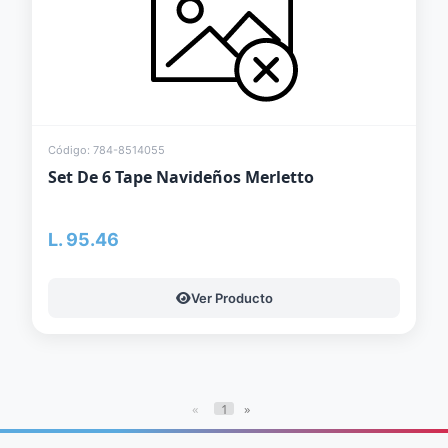
Código: 784-8514055
Set De 6 Tape Navideños Merletto
L. 95.46
Ver Producto
«
1
»