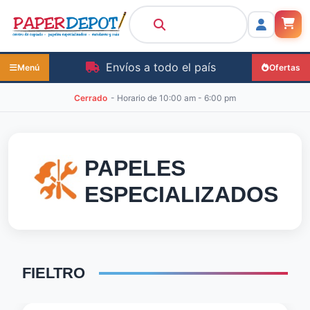
Envíos a todo el país
Menú
Ofertas
Cerrado
- Horario de
10:00 am - 6:00 pm
PAPELES
ESPECIALIZADOS
FIELTRO