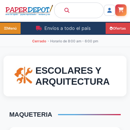
Envíos a todo el país
Menú
Ofertas
Cerrado
- Horario de
8:00 am - 6:00 pm
ESCOLARES
Y
ARQUITECTURA
MAQUETERIA