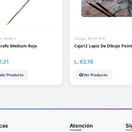
o: 430M-2
Código: AR-DP-6121
grafo Medium Rojo
Caja12 Lapiz De Dibujo Poin
2.21
L. 62.16
Ver Producto
Ver Producto
icas
Atención
Sí