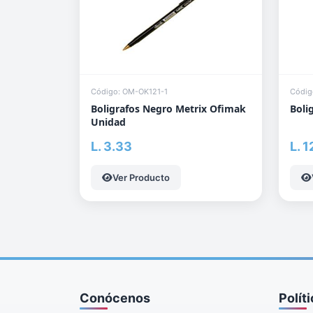
Código: OM-OK121-1
Códig
Boligrafos Negro Metrix Ofimak
Boli
Unidad
L. 3.33
L. 1
Ver Producto
Conócenos
Polít