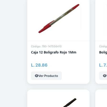
Código: 780-147556410
Códig
Caja 12 Boligrafo Rojo 1Mm
Boli
L. 28.86
L. 7
Ver Producto