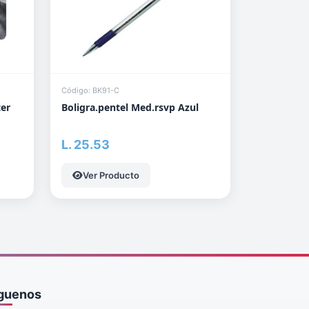
Código: BK91-C
ter
Boligra.pentel Med.rsvp Azul
L. 25.53
Ver Producto
guenos