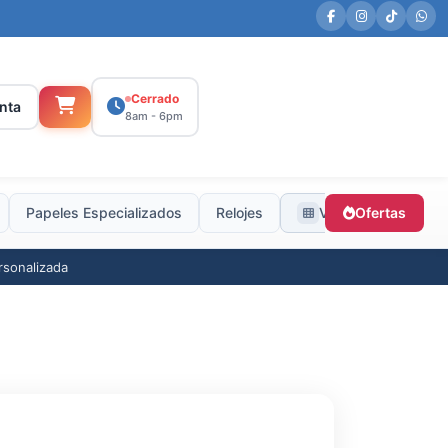
Cerrado
nta
8am - 6pm
Papeles Especializados
Relojes
Ver todas
Ofertas
rsonalizada