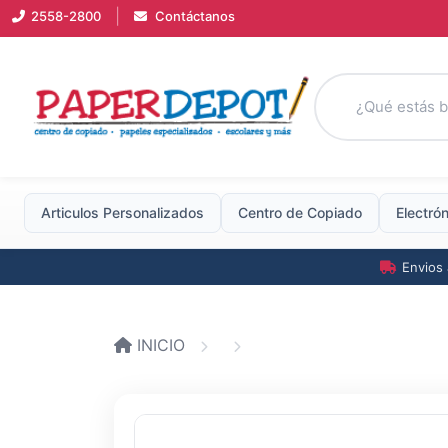
|
2558-2800
Contáctanos
Articulos Personalizados
Centro
de
Copiado
Electró
Envios 
INICIO