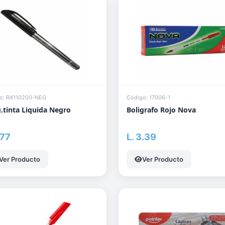
o: RX110200-NEG
Código: 17006-1
g.tinta Liquida Negro
Boligrafo Rojo Nova
.77
L. 3.39
Ver Producto
Ver Producto