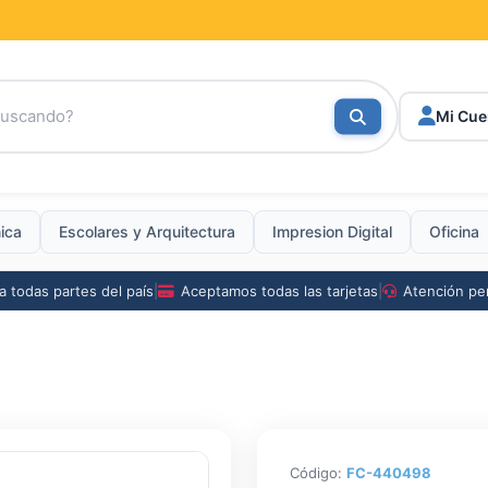
Mi Cue
nica
Escolares
y
Arquitectura
Impresion Digital
Oficina
a todas partes del país
|
Aceptamos todas las tarjetas
|
Atención pe
Código:
FC-440498