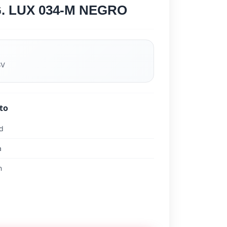
G. LUX 034-M NEGRO
SV
to
ad
a
n